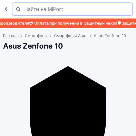
Поиск
Найти
зводителя
💳 Оплата при получении
📱 Защитный чехол
🛡️ Защитное 
Главная
Смартфоны
Смартфоны Asus
Asus Zenfone 10
Asus Zenfone 10