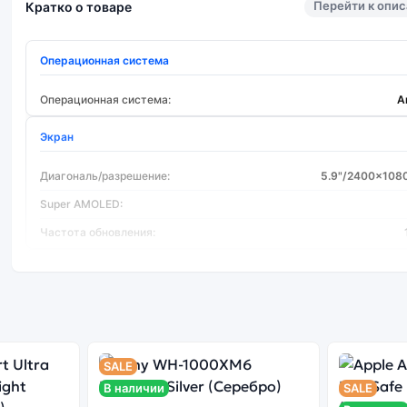
Перейти к опи
Кратко о товаре
Операционная система
Операционная система:
A
Экран
Диагональ/разрешение:
5.9"/2400x108
Super AMOLED:
Частота обновления:
Процессор
Процессор:
Snapdragon 8
Количество ядер:
SALE
Основная камера
В наличии
SALE