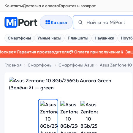
Контакты
Доставка и оплата
Гарантия и возврат
Каталог
Поиск
Найти
Смартфоны
Умные часы
Планшеты
Наушники
Ноутб
⭐ Гарантия производителя
💳 Оплата при получении
📱 Защитный
Главная
Смартфоны
Смартфоны Asus
Asus Zenfone 10