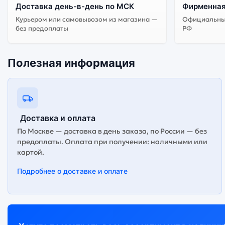
Доставка день-в-день по МСК
Фирменная
Существует китайская и глобальная версия смартфона Asus Zenfone 10 8Gb/256Gb Aurora Green (Зелёный). Мы рекомендуем выбирать глобальной версию — она полностью
Курьером или самовывозом из магазина —
Официальный
адаптирована и поддерживает все сервисы. Китайская ве
без предоплаты
РФ
Полезная информация
Доставка и оплата
По Москве — доставка в день заказа, по России — без
предоплаты. Оплата при получении: наличными или
картой.
Подробнее о доставке и оплате