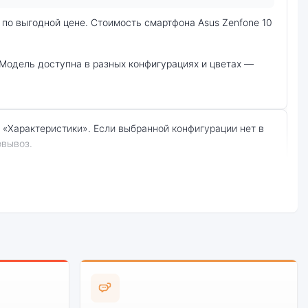
овывоз.
:
Стоимость
смартфона Asus
е качество
Zenfone 10
борки
8Gb/256Gb Aurora
Green (Зелёный)