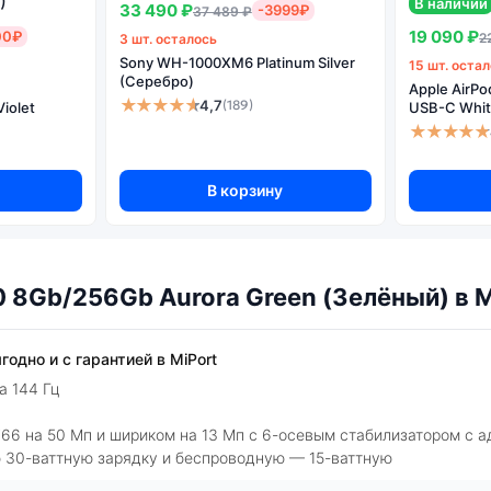
В наличии
Количество основных камер:
33 490 ₽
-3999₽
37 489 ₽
19 090 ₽
00₽
2
3 шт. осталось
Фотокамера МПикс:
Sony WH-1000XM6 Platinum Silver
15 шт. оста
Съемка выше 4K:
Ultra 
(Серебро)
Apple AirPo
★★★★★
4,7
(189)
iolet
USB-C Whit
Оптическая стабилизация:
★★★★★
Фронтальная камера МПикс:
В корзину
0 8Gb/256Gb Aurora Green (Зелёный) в 
одно и с гарантией в MiPort
а 144 Гц
66 на 50 Мп и шириком на 13 Мп с 6-осевым стабилизатором с 
 30-ваттную зарядку и беспроводную — 15-ваттную