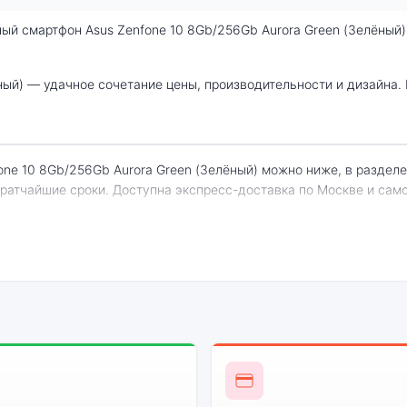
кратчайшие сроки. Доступна экспресс-доставка по Москве и сам
nfone 10 8Gb/256Gb Aurora Green (Зелёный)
енный
Системная
Огромный выбор
Высоко
н
оболочка
цветов и моделей
с