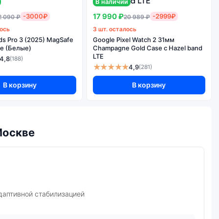
В наличии
2 шт.
17 990 ₽
-3000₽
-2999₽
2 090 ₽
20 989 ₽
50+13
лось
3 шт. осталось
HD 8Kс
ds Pro 3 (2025) MagSafe
Google Pixel Watch 2 31мм
e (Белые)
Champagne Gold Case с Hazel band
Да
LTE
4,8
(188)
32
★★★★★
4,9
(281)
В корзину
В корзину
Москве
адаптивной стабилизацией