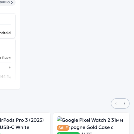
санию
ndroid
0 Пикс
+
144 Гц
 Gen 2
8
SALE