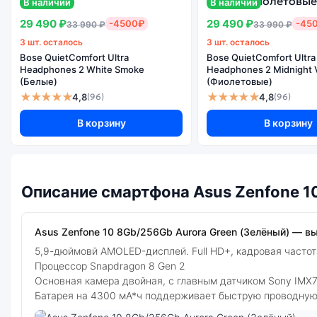
В наличии
В наличии
29 490 ₽
29 490 ₽
-4500₽
-45
33 990 ₽
33 990 ₽
3 шт. осталось
3 шт. осталось
Bose QuietComfort Ultra
Bose QuietComfort Ultra
Headphones 2 White Smoke
Headphones 2 Midnight V
(Белые)
(Фиолетовые)
★★★★★
★★★★★
4,8
4,8
(96)
(96)
В корзину
В корзину
Описание смартфона Asus Zenfone 1
Asus Zenfone 10 8Gb/256Gb Aurora Green (Зелёный) — выг
5,9-дюймовй AMOLED-дисплей. Full HD+, кадровая частот
Процессор Snapdragon 8 Gen 2
Основная камера двойная, с главным датчиком Sony IMX7
Батарея на 4300 мА*ч поддерживает быструю проводную