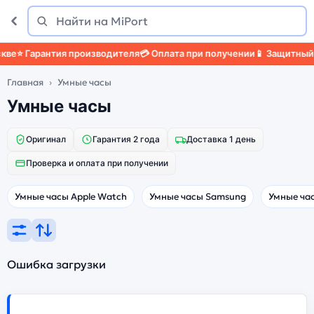
Поиск
Найти
е
⭐ Гарантия производителя
💳 Оплата при получении
📱 Защитный ч
Главная
Умные часы
Умные часы
Оригинал
Гарантия 2 года
Доставка 1 день
Проверка и оплата при получении
Умные часы Apple Watch
Умные часы Samsung
Умные ча
Ошибка загрузки