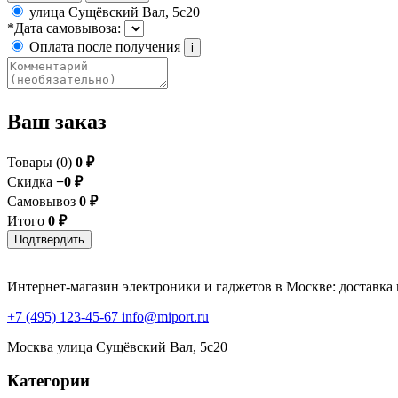
улица Сущёвский Вал, 5с20
*Дата самовывоза:
Оплата после получения
i
Ваш заказ
Товары (
0
)
0 ₽
Скидка
−0 ₽
Самовывоз
0 ₽
Итого
0 ₽
Подтвердить
Интернет-магазин электроники и гаджетов в Москве: доставка 
+7 (495) 123-45-67
info@miport.ru
Москва
улица Сущёвский Вал, 5с20
Категории