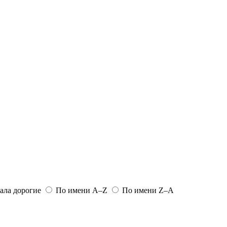
ала дорогие
По имени A–Z
По имени Z–A