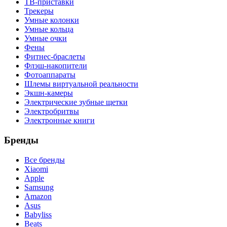
ТВ-приставки
Трекеры
Умные колонки
Умные кольца
Умные очки
Фены
Фитнес-браслеты
Флэш-накопители
Фотоаппараты
Шлемы виртуальной реальности
Экшн-камеры
Электрические зубные щетки
Электробритвы
Электронные книги
Бренды
Все бренды
Xiaomi
Apple
Samsung
Amazon
Asus
Babyliss
Beats