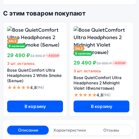
С этим товаром покупают
SALE
В наличии
SALE
В наличии
29 490 ₽
33 990 ₽
-4500₽
29 490 ₽
3 шт. осталось
33 990 ₽
-4500₽
Bose QuietComfort Ultra
3 шт. осталось
Headphones 2 White Smoke
Bose QuietComfort Ultra
(Белые)
Headphones 2 Midnight
★★★★★
4,8
(96)
Violet (Фиолетовые)
★★★★★
4,8
(96)
В корзину
В корзину
Описание
Характеристики
Отзывы