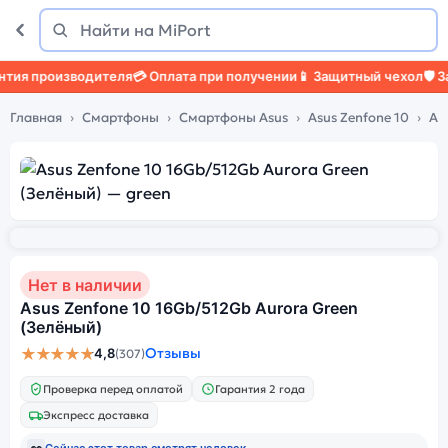
Поиск
Найти
ия производителя
💳 Оплата при получении
📱 Защитный чехол
🛡️ За
Главная
Смартфоны
Смартфоны Asus
Asus Zenfone 10
As
Нет в наличии
Asus Zenfone 10 16Gb/512Gb Aurora Green
(Зелёный)
★★★★★
Отзывы
4,8
(307)
Проверка перед оплатой
Гарантия 2 года
Экспресс доставка
👀
Сейчас этот товар смотрят
человек