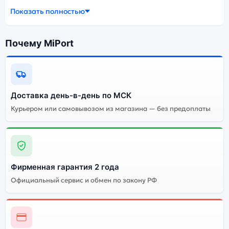
смартфона Asus Zenfone 10 зависит от выбранной
Показать полностью
модификации.
смартфон Asus Zenfone 10 16Gb/512Gb Aurora Green
Почему MiPort
(Зелёный) — удачное сочетание цены,
производительности и дизайна. Модель доступна в
разных конфигурациях и цветах — выбирайте под
свои задачи.
Доставка день-в-день по МСК
Курьером или самовывозом из магазина — без предоплаты
Ознакомиться с детальными характеристиками Asus
Zenfone 10 16Gb/512Gb Aurora Green (Зелёный) можно
ниже, в разделе «Характеристики». Если выбранной
конфигурации нет в наличии — оформите заказ на
сайте, и мы привезём её в кратчайшие сроки.
Фирменная гарантия 2 года
Доступна экспресс-доставка по Москве и
самовывоз.
Официальный сервис и обмен по закону РФ
Почему стоит купить смартфон
Asus Zenfone 10 16Gb/512Gb Aurora