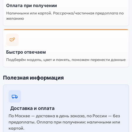
Оплата при получении
Green (Зелёный):
Наличными или картой. Рассрочка/частичная предоплата по
желанию
Энергоемкий
Процессор
аккумулятор
Качественный экран
Системная оболочка
Огромный выбор
Высокое качество
Быстро отвечаем
цветов и моделей
сборки
Подберём модель, цвет и память, поможем перенести данные
Стоимость смартфона
Asus Zenfone 10
16Gb/512Gb Aurora
Полезная информация
Green (Зелёный)
Существует китайская и глобальная версия
смартфона Asus Zenfone 10 16Gb/512Gb Aurora Green
Доставка и оплата
(Зелёный). Мы рекомендуем выбирать глобальной
По Москве — доставка в день заказа, по России — без
версию — она полностью адаптирована и
предоплаты. Оплата при получении: наличными или
поддерживает все сервисы. Китайская версия может
картой.
стоить дешевле, но корректная работа сервисов не