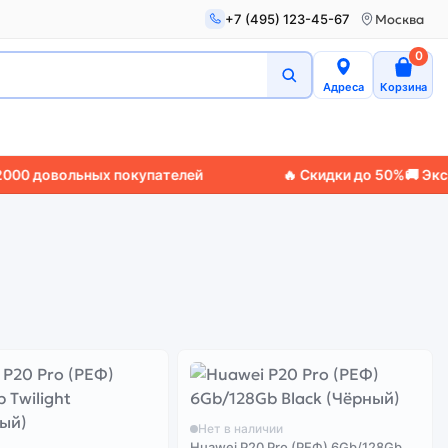
+7 (495) 123-45-67
Москва
0
Адреса
Корзина
 довольных покупателей
🔥 Скидки до 50%
🚚 Экспрес
Нет в наличии
Huawei P20 Pro (РЕФ) 6Gb/128Gb