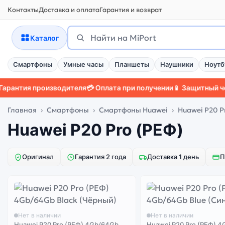
Контакты
Доставка и оплата
Гарантия и возврат
Поиск
Найти
Каталог
Смартфоны
Умные часы
Планшеты
Наушники
Ноутб
нтия производителя
💳 Оплата при получении
📱 Защитный чехол

Главная
Смартфоны
Смартфоны Huawei
Huawei P20 P
Huawei P20 Pro (РЕФ)
Оригинал
Гарантия 2 года
Доставка 1 день
П
Нет в наличии
Нет в наличии
Huawei P20 Pro (РЕФ) 4Gb/64Gb
Huawei P20 Pro (РЕФ) 