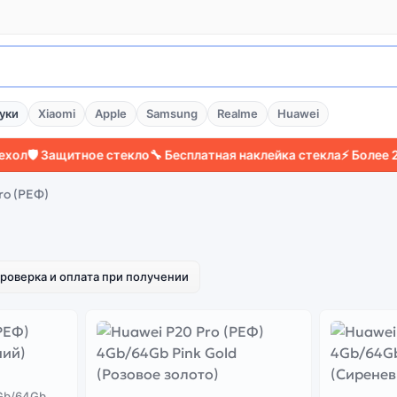
уки
Xiaomi
Apple
Samsung
Realme
Huawei
️ Защитное стекло
🔧 Бесплатная наклейка стекла
⚡ Более 2000
ro (РЕФ)
роверка и оплата при получении
4Gb/64Gb