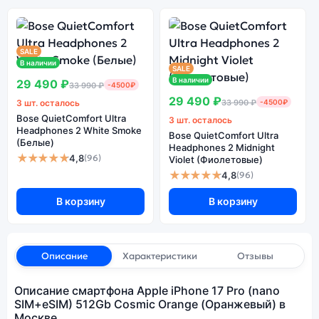
SALE
В наличии
SALE
В наличии
29 490 ₽
33 990 ₽
-4500₽
29 490 ₽
3 шт. осталось
33 990 ₽
-4500₽
Bose QuietComfort Ultra
3 шт. осталось
Headphones 2 White Smoke
Bose QuietComfort Ultra
(Белые)
Headphones 2 Midnight
★★★★★
4,8
(96)
Violet (Фиолетовые)
★★★★★
4,8
(96)
В корзину
В корзину
Описание
Характеристики
Отзывы
Описание смартфона Apple iPhone 17 Pro (nano
SIM+eSIM) 512Gb Cosmic Orange (Оранжевый) в
Москве