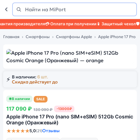
Поиск
Найти
тия производителя
💳 Оплата при получении
📱 Защитный чехол
🛡️ З
Главная
Смартфоны
Смартфоны Apple
Apple iPhone 17 Pro
В наличии:
6 шт.
⚡
Скидка действует до
В наличии
SALE
117 090 ₽
-13000₽
130 090 ₽
Apple iPhone 17 Pro (nano SIM+eSIM) 512Gb Cosmic
Orange (Оранжевый)
★★★★★
Отзывы
5,0
(21)