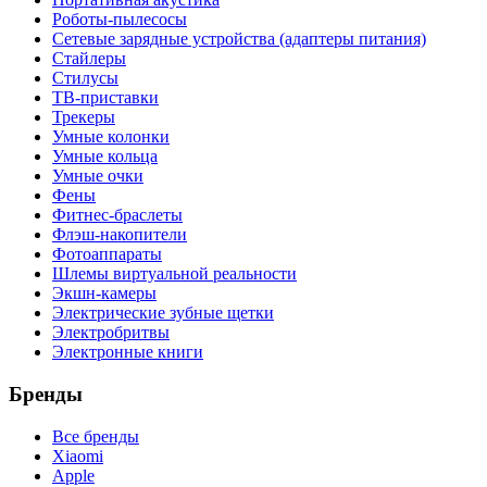
Роботы-пылесосы
Сетевые зарядные устройства (адаптеры питания)
Стайлеры
Стилусы
ТВ-приставки
Трекеры
Умные колонки
Умные кольца
Умные очки
Фены
Фитнес-браслеты
Флэш-накопители
Фотоаппараты
Шлемы виртуальной реальности
Экшн-камеры
Электрические зубные щетки
Электробритвы
Электронные книги
Бренды
Все бренды
Xiaomi
Apple