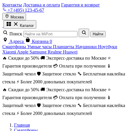
Контакты
Доставка и оплата
Гарантия и возврат
+7 (495) 123-45-67
Москва
Каталог
Поиск
Найти
Адреса
Корзина
0
Смартфоны
Умные часы
Планшеты
Наушники
Ноутбуки
Xiaomi
Apple
Samsung
Realme
Huawei
🔥 Скидки до 50%
🚚 Экспресс-доставка по Москве
⭐
Гарантия производителя
💳 Оплата при получении
📱
Защитный чехол
🛡️ Защитное стекло
🔧 Бесплатная наклейка
стекла
⚡ Более 2000 довольных покупателей
🔥 Скидки до 50%
🚚 Экспресс-доставка по Москве
⭐
Гарантия производителя
💳 Оплата при получении
📱
Защитный чехол
🛡️ Защитное стекло
🔧 Бесплатная наклейка
стекла
⚡ Более 2000 довольных покупателей
Главная
Смартфоны