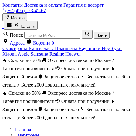
Контакты
Доставка и оплата
Гарантия и возврат
+7 (495) 123-45-67
Москва
Каталог
Поиск
Найти
Адреса
Корзина
0
Смартфоны
Умные часы
Планшеты
Наушники
Ноутбуки
Xiaomi
Apple
Samsung
Realme
Huawei
🔥 Скидки до 50%
🚚 Экспресс-доставка по Москве
⭐
Гарантия производителя
💳 Оплата при получении
📱
Защитный чехол
🛡️ Защитное стекло
🔧 Бесплатная наклейка
стекла
⚡ Более 2000 довольных покупателей
🔥 Скидки до 50%
🚚 Экспресс-доставка по Москве
⭐
Гарантия производителя
💳 Оплата при получении
📱
Защитный чехол
🛡️ Защитное стекло
🔧 Бесплатная наклейка
стекла
⚡ Более 2000 довольных покупателей
Главная
Смартфоны