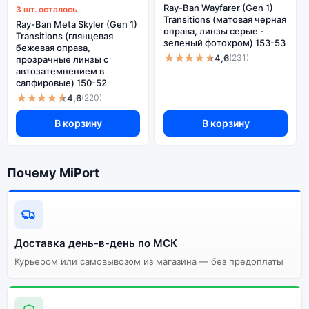
Ray-Ban Wayfarer (Gen 1)
её в кратчайшие сроки. Доступна экспресс-доставка
3 шт. осталось
Transitions (матовая черная
по Москве и самовывоз.
Ray-Ban Meta Skyler (Gen 1)
оправа, линзы серые -
Transitions (глянцевая
зеленый фотохром) 153-53
бежевая оправа,
★★★★★
4,6
(231)
прозрачные линзы с
Почему стоит купить умные очки
автозатемнением в
сапфировые) 150-52
Ray-Ban Wayfarer (Gen 2) (матовая
★★★★★
4,6
(220)
черная оправа, линзы прозрачные)
153-53:
В корзину
В корзину
Поможем подобрать
Проверка перед
совместимую модель/
Почему MiPort
выдачей и гарантия
аксессуар
Актуальная цена Ray-
Ban Wayfarer (Gen 2)
(матовая черная оправа,
Доставка и самовывоз
Доставка день-в-день по МСК
линзы прозрачные)
153-53 и наличие на
Курьером или самовывозом из магазина — без предоплаты
сайте