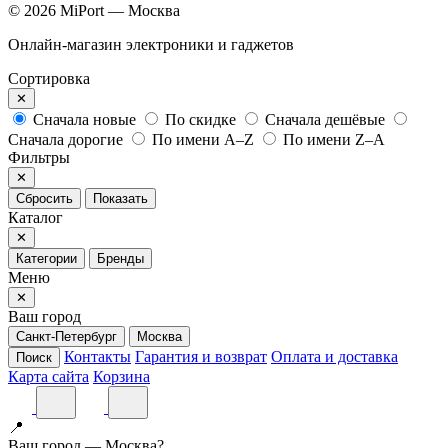
© 2026 MiPort — Москва
Онлайн-магазин электроники и гаджетов
Сортировка
✕
Сначала новые
По скидке
Сначала дешёвые
Сначала дорогие
По имени A–Z
По имени Z–A
Фильтры
✕
Сбросить
Показать
Каталог
✕
Категории
Бренды
Меню
✕
Ваш город
Санкт-Петербург
Москва
Контакты
Гарантия и возврат
Оплата и доставка
Поиск
Карта сайта
Корзина
📍
Ваш город — Москва?