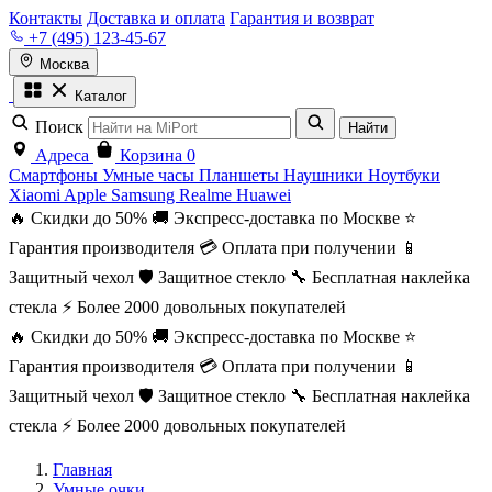
Контакты
Доставка и оплата
Гарантия и возврат
+7 (495) 123-45-67
Москва
Каталог
Поиск
Найти
Адреса
Корзина
0
Смартфоны
Умные часы
Планшеты
Наушники
Ноутбуки
Xiaomi
Apple
Samsung
Realme
Huawei
🔥 Скидки до 50%
🚚 Экспресс-доставка по Москве
⭐
Гарантия производителя
💳 Оплата при получении
📱
Защитный чехол
🛡️ Защитное стекло
🔧 Бесплатная наклейка
стекла
⚡ Более 2000 довольных покупателей
🔥 Скидки до 50%
🚚 Экспресс-доставка по Москве
⭐
Гарантия производителя
💳 Оплата при получении
📱
Защитный чехол
🛡️ Защитное стекло
🔧 Бесплатная наклейка
стекла
⚡ Более 2000 довольных покупателей
Главная
Умные очки