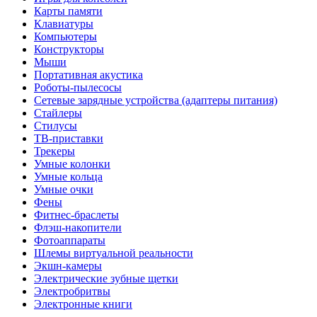
Карты памяти
Клавиатуры
Компьютеры
Конструкторы
Мыши
Портативная акустика
Роботы-пылесосы
Сетевые зарядные устройства (адаптеры питания)
Стайлеры
Стилусы
ТВ-приставки
Трекеры
Умные колонки
Умные кольца
Умные очки
Фены
Фитнес-браслеты
Флэш-накопители
Фотоаппараты
Шлемы виртуальной реальности
Экшн-камеры
Электрические зубные щетки
Электробритвы
Электронные книги