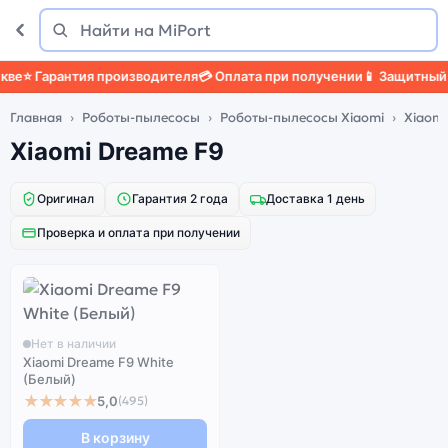
Поиск
Найти
ве
⭐ Гарантия производителя
💳 Оплата при получении
📱 Защитный ч
Главная
Роботы-пылесосы
Роботы-пылесосы Xiaomi
Xiaomi
Xiaomi Dreame F9
Оригинал
Гарантия 2 года
Доставка 1 день
Проверка и оплата при получении
Нет в наличии
Xiaomi Dreame F9 White
(Белый)
★★★★★
5,0
(495)
В корзину