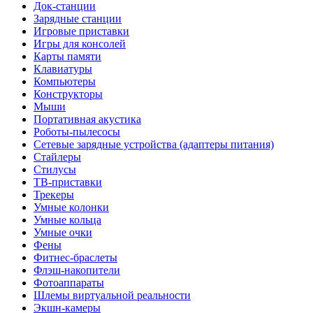
Док-станции
Зарядные станции
Игровые приставки
Игры для консолей
Карты памяти
Клавиатуры
Компьютеры
Конструкторы
Мыши
Портативная акустика
Роботы-пылесосы
Сетевые зарядные устройства (адаптеры питания)
Стайлеры
Стилусы
ТВ-приставки
Трекеры
Умные колонки
Умные кольца
Умные очки
Фены
Фитнес-браслеты
Флэш-накопители
Фотоаппараты
Шлемы виртуальной реальности
Экшн-камеры