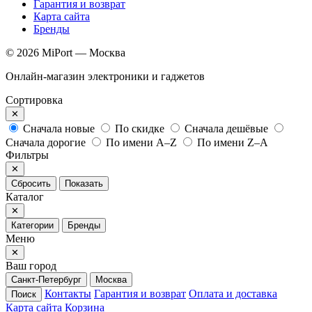
Гарантия и возврат
Карта сайта
Бренды
© 2026 MiPort — Москва
Онлайн-магазин электроники и гаджетов
Сортировка
✕
Сначала новые
По скидке
Сначала дешёвые
Сначала дорогие
По имени A–Z
По имени Z–A
Фильтры
✕
Сбросить
Показать
Каталог
✕
Категории
Бренды
Меню
✕
Ваш город
Санкт-Петербург
Москва
Контакты
Гарантия и возврат
Оплата и доставка
Поиск
Карта сайта
Корзина