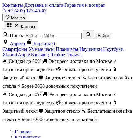
Контакты
Доставка и оплата
Гарантия и возврат
+7 (495) 123-45-67
Москва
Каталог
Поиск
Найти
Адреса
Корзина
0
Смартфоны
Умные часы
Планшеты
Наушники
Ноутбуки
Xiaomi
Apple
Samsung
Realme
Huawei
🔥 Скидки до 50%
🚚 Экспресс-доставка по Москве
⭐
Гарантия производителя
💳 Оплата при получении
📱
Защитный чехол
🛡️ Защитное стекло
🔧 Бесплатная наклейка
стекла
⚡ Более 2000 довольных покупателей
🔥 Скидки до 50%
🚚 Экспресс-доставка по Москве
⭐
Гарантия производителя
💳 Оплата при получении
📱
Защитный чехол
🛡️ Защитное стекло
🔧 Бесплатная наклейка
стекла
⚡ Более 2000 довольных покупателей
Главная
Клавиатуры