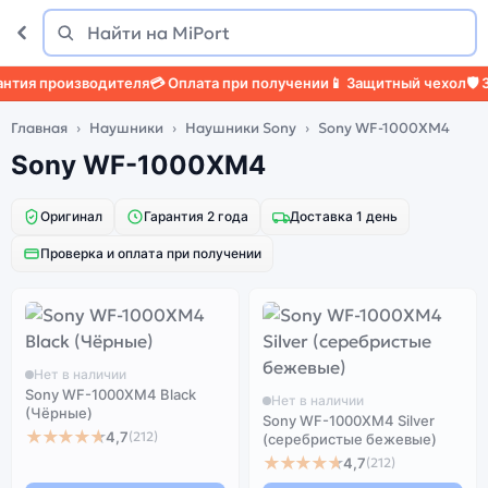
Поиск
Найти
тия производителя
💳 Оплата при получении
📱 Защитный чехол
🛡️ З
Главная
Наушники
Наушники Sony
Sony WF-1000XM4
Sony WF-1000XM4
Оригинал
Гарантия 2 года
Доставка 1 день
Проверка и оплата при получении
Нет в наличии
Sony WF-1000XM4 Black
Нет в наличии
(Чёрные)
Sony WF-1000XM4 Silver
★★★★★
4,7
(212)
(серебристые бежевые)
★★★★★
4,7
(212)