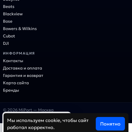
Beats
Blackview
Bose
Bowers & Wilkins
Cubot
DJI
ИНФОРМАЦИЯ
Контакты
Доставка и оплата
Гарантия и возврат
Карта сайта
Бренды
© 2026 MiPort — Москва
Онлайн-магазин электроники и гаджетов
×
Ваш город — Москва?
Мы используем cookie, чтобы сайт
Понятно
работал корректно.
Да
Нет, выбрать другой
0