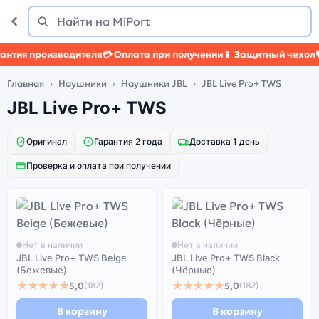
Поиск
Найти
тия производителя
💳 Оплата при получении
📱 Защитный чехол
🛡️
Главная
Наушники
Наушники JBL
JBL Live Pro+ TWS
JBL Live Pro+ TWS
Оригинал
Гарантия 2 года
Доставка 1 день
Проверка и оплата при получении
Нет в наличии
Нет в наличии
JBL Live Pro+ TWS Beige
JBL Live Pro+ TWS Black
(Бежевые)
(Чёрные)
★★★★★
★★★★★
5,0
5,0
(182)
(182)
В корзину
В корзину