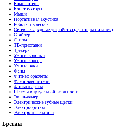
Компьютеры
Конструкторы
Мыши
Портативная акустика
Роботы-пылесосы
Сетевые зарядные устройства (адаптеры питания)
Стайлеры
Стилусы
ТВ-приставки
Трекеры
Умные колонки
Умные кольца
Умные очки
Фены
Фитнес-браслеты
Флэш-накопители
Фотоаппараты
Шлемы виртуальной реальности
Экшн-камеры
Электрические зубные щетки
Электробритвы
Электронные книги
Бренды