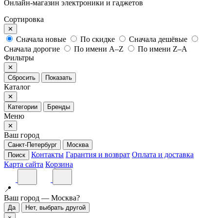
Онлайн-магазин электроники и гаджетов
Сортировка
✕
Сначала новые
По скидке
Сначала дешёвые
Сначала дорогие
По имени A–Z
По имени Z–A
Фильтры
✕
Сбросить
Показать
Каталог
✕
Категории
Бренды
Меню
✕
Ваш город
Санкт-Петербург
Москва
Контакты
Гарантия и возврат
Оплата и доставка
Поиск
Карта сайта
Корзина
📍
Ваш город — Москва?
Да
Нет, выбрать другой
×