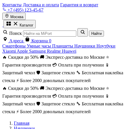
Контакты
Доставка и оплата
Гарантия и возврат
+7 (495) 123-45-67
Москва
Каталог
Поиск
Найти
Адреса
Корзина
0
Смартфоны
Умные часы
Планшеты
Наушники
Ноутбуки
Xiaomi
Apple
Samsung
Realme
Huawei
🔥 Скидки до 50%
🚚 Экспресс-доставка по Москве
⭐
Гарантия производителя
💳 Оплата при получении
📱
Защитный чехол
🛡️ Защитное стекло
🔧 Бесплатная наклейка
стекла
⚡ Более 2000 довольных покупателей
🔥 Скидки до 50%
🚚 Экспресс-доставка по Москве
⭐
Гарантия производителя
💳 Оплата при получении
📱
Защитный чехол
🛡️ Защитное стекло
🔧 Бесплатная наклейка
стекла
⚡ Более 2000 довольных покупателей
Главная
Наушники