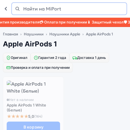
Поиск
Найти
тия производителя
💳 Оплата при получении
📱 Защитный чехол
🛡️ З
Главная
Наушники
Наушники Apple
Apple AirPods 1
Apple AirPods 1
Оригинал
Гарантия 2 года
Доставка 1 день
Проверка и оплата при получении
Нет в наличии
Apple AirPods 1 White
(Белые)
★★★★★
5,0
(164)
В корзину