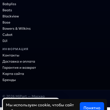
Babyliss
Beats
Blackview
Bose
Bowers & Wilkins
Cubot
DJI
ИНФОРМАЦИЯ
Контакты
Доставка и оплата
Гарантия и возврат
Карта сайта
Бренды
© 2026 MiPort — Москва
Онлайн-магазин электроники и гаджетов
×
Ваш город — Москва?
Мы используем cookie, чтобы сайт
Понятно