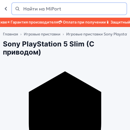
Поиск
Найти
е
⭐ Гарантия производителя
💳 Оплата при получении
📱 Защитный че
Главная
Игровые приставки
Игровые приставки Sony Playstat
Sony PlayStation 5 Slim (C
приводом)