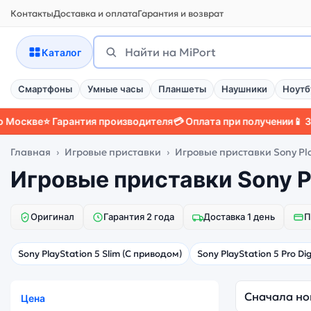
Контакты
Доставка и оплата
Гарантия и возврат
Поиск
Найти
Каталог
Смартфоны
Умные часы
Планшеты
Наушники
Ноутб
оскве
⭐ Гарантия производителя
💳 Оплата при получении
📱 Защи
Главная
Игровые приставки
Игровые приставки Sony Pla
Игровые приставки Sony P
Оригинал
Гарантия 2 года
Доставка 1 день
П
Sony PlayStation 5 Slim (C приводом)
Sony PlayStation 5 Pro Dig
Цена