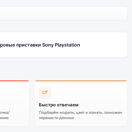
ровые приставки Sony Playstation
Быстро отвечаем
очка/
Подберём модель, цвет и память, поможем
анию
перенести данные