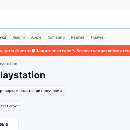
уки
Xiaomi
Apple
Samsung
Realme
Huawei
тный чехол
🛡️ Защитное стекло
🔧 Бесплатная наклейка стекла
⚡ 
ystation
laystation
роверка и оплата при получении
ital Edition