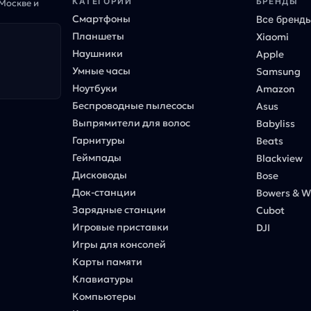
КАТЕГОРИИ
БРЕНДЫ
 Москве и
Смартфоны
Все бренд
Планшеты
Xiaomi
Наушники
Apple
Умные часы
Samsung
Ноутбуки
Amazon
Беспроводные пылесосы
Asus
Выпрямители для волос
Babyliss
Гарнитуры
Beats
Геймпады
Blackview
Дисководы
Bose
Док-станции
Bowers & Wi
Зарядные станции
Cubot
Игровые приставки
DJI
Игры для консолей
Карты памяти
Клавиатуры
Компьютеры