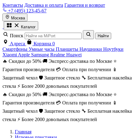
Контакты
Доставка и оплата
Гарантия и возврат
+7 (495) 123-45-67
Москва
Каталог
Поиск
Найти
Адреса
Корзина
0
Смартфоны
Умные часы
Планшеты
Наушники
Ноутбуки
Xiaomi
Apple
Samsung
Realme
Huawei
🔥 Скидки до 50%
🚚 Экспресс-доставка по Москве
⭐
Гарантия производителя
💳 Оплата при получении
📱
Защитный чехол
🛡️ Защитное стекло
🔧 Бесплатная наклейка
стекла
⚡ Более 2000 довольных покупателей
🔥 Скидки до 50%
🚚 Экспресс-доставка по Москве
⭐
Гарантия производителя
💳 Оплата при получении
📱
Защитный чехол
🛡️ Защитное стекло
🔧 Бесплатная наклейка
стекла
⚡ Более 2000 довольных покупателей
Главная
Игровые приставки