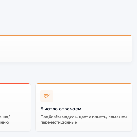
Быстро отвечаем
очка/
Подберём модель, цвет и память, поможем
анию
перенести данные