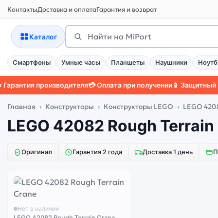
Контакты
Доставка и оплата
Гарантия и возврат
Поиск
Найти
Каталог
Смартфоны
Умные часы
Планшеты
Наушники
Ноутб
рантия производителя
💳 Оплата при получении
📱 Защитный чех
Главная
Конструкторы
Конструкторы LEGO
LEGO 4208
LEGO 42082 Rough Terrain
Оригинал
Гарантия 2 года
Доставка 1 день
П
Нет в наличии
LEGO 42082 Rough Terrain Crane