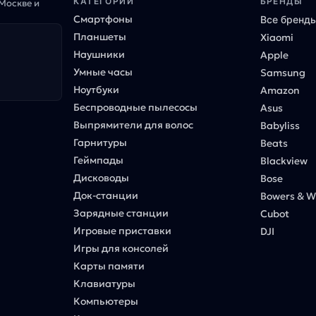
КАТЕГОРИИ
БРЕНДЫ
 Москве и
Смартфоны
Все бренд
Планшеты
Xiaomi
Наушники
Apple
Умные часы
Samsung
Ноутбуки
Amazon
Беспроводные пылесосы
Asus
Выпрямители для волос
Babyliss
Гарнитуры
Beats
Геймпады
Blackview
Дисководы
Bose
Док-станции
Bowers & Wi
Зарядные станции
Cubot
Игровые приставки
DJI
Игры для консолей
Карты памяти
Клавиатуры
Компьютеры