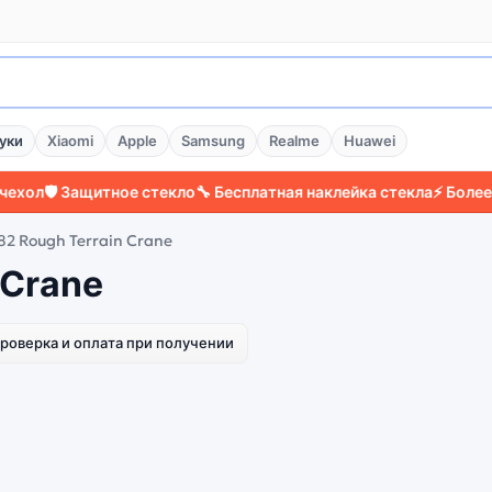
уки
Xiaomi
Apple
Samsung
Realme
Huawei
ол
🛡️ Защитное стекло
🔧 Бесплатная наклейка стекла
⚡ Более 20
2 Rough Terrain Crane
 Crane
роверка и оплата при получении