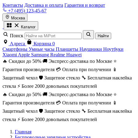
Контакты
Доставка и оплата
Гарантия и возврат
+7 (495) 123-45-67
Москва
Каталог
Поиск
Найти
Адреса
Корзина
0
Смартфоны
Умные часы
Планшеты
Наушники
Ноутбуки
Xiaomi
Apple
Samsung
Realme
Huawei
🔥 Скидки до 50%
🚚 Экспресс-доставка по Москве
⭐
Гарантия производителя
💳 Оплата при получении
📱
Защитный чехол
🛡️ Защитное стекло
🔧 Бесплатная наклейка
стекла
⚡ Более 2000 довольных покупателей
🔥 Скидки до 50%
🚚 Экспресс-доставка по Москве
⭐
Гарантия производителя
💳 Оплата при получении
📱
Защитный чехол
🛡️ Защитное стекло
🔧 Бесплатная наклейка
стекла
⚡ Более 2000 довольных покупателей
Главная
Беспроводные зарядные устройства