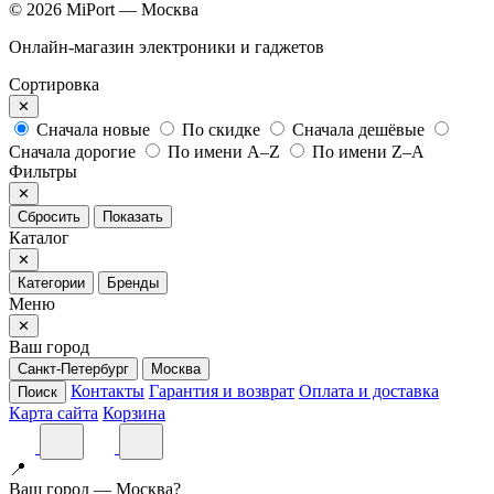
© 2026 MiPort — Москва
Онлайн-магазин электроники и гаджетов
Сортировка
✕
Сначала новые
По скидке
Сначала дешёвые
Сначала дорогие
По имени A–Z
По имени Z–A
Фильтры
✕
Сбросить
Показать
Каталог
✕
Категории
Бренды
Меню
✕
Ваш город
Санкт-Петербург
Москва
Контакты
Гарантия и возврат
Оплата и доставка
Поиск
Карта сайта
Корзина
📍
Ваш город — Москва?