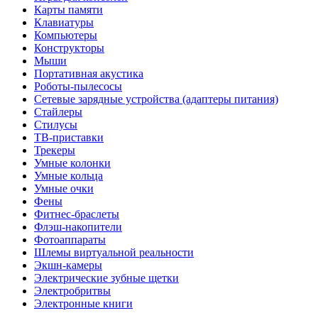
Карты памяти
Клавиатуры
Компьютеры
Конструкторы
Мыши
Портативная акустика
Роботы-пылесосы
Сетевые зарядные устройства (адаптеры питания)
Стайлеры
Стилусы
ТВ-приставки
Трекеры
Умные колонки
Умные кольца
Умные очки
Фены
Фитнес-браслеты
Флэш-накопители
Фотоаппараты
Шлемы виртуальной реальности
Экшн-камеры
Электрические зубные щетки
Электробритвы
Электронные книги