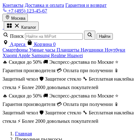
Контакты
Доставка и оплата
Гарантия и возврат
+7 (495) 123-45-67
Москва
Каталог
Поиск
Найти
Адреса
Корзина
0
Смартфоны
Умные часы
Планшеты
Наушники
Ноутбуки
Xiaomi
Apple
Samsung
Realme
Huawei
🔥 Скидки до 50%
🚚 Экспресс-доставка по Москве
⭐
Гарантия производителя
💳 Оплата при получении
📱
Защитный чехол
🛡️ Защитное стекло
🔧 Бесплатная наклейка
стекла
⚡ Более 2000 довольных покупателей
🔥 Скидки до 50%
🚚 Экспресс-доставка по Москве
⭐
Гарантия производителя
💳 Оплата при получении
📱
Защитный чехол
🛡️ Защитное стекло
🔧 Бесплатная наклейка
стекла
⚡ Более 2000 довольных покупателей
Главная
Проводные пылесосы