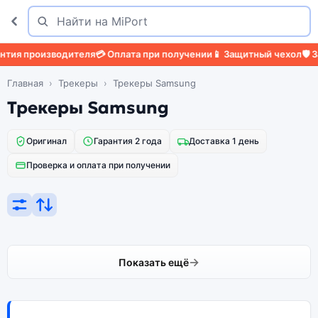
Поиск
Найти
тия производителя
💳 Оплата при получении
📱 Защитный чехол
🛡️ З
Главная
Трекеры
Трекеры Samsung
Трекеры Samsung
Оригинал
Гарантия 2 года
Доставка 1 день
Проверка и оплата при получении
Показать ещё