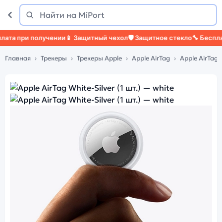
Поиск
Найти
ри получении
📱 Защитный чехол
🛡️ Защитное стекло
🔧 Бесплатная н
Главная
Трекеры
Трекеры Apple
Apple AirTag
Apple AirTag W