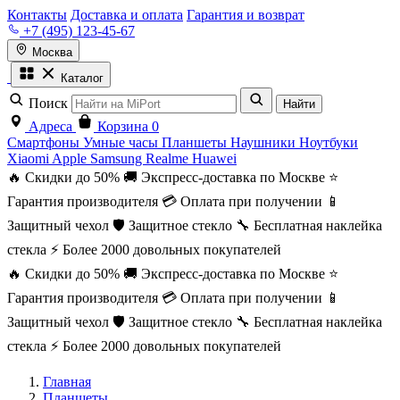
Контакты
Доставка и оплата
Гарантия и возврат
+7 (495) 123-45-67
Москва
Каталог
Поиск
Найти
Адреса
Корзина
0
Смартфоны
Умные часы
Планшеты
Наушники
Ноутбуки
Xiaomi
Apple
Samsung
Realme
Huawei
🔥 Скидки до 50%
🚚 Экспресс-доставка по Москве
⭐
Гарантия производителя
💳 Оплата при получении
📱
Защитный чехол
🛡️ Защитное стекло
🔧 Бесплатная наклейка
стекла
⚡ Более 2000 довольных покупателей
🔥 Скидки до 50%
🚚 Экспресс-доставка по Москве
⭐
Гарантия производителя
💳 Оплата при получении
📱
Защитный чехол
🛡️ Защитное стекло
🔧 Бесплатная наклейка
стекла
⚡ Более 2000 довольных покупателей
Главная
Планшеты