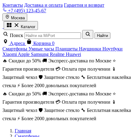
Контакты
Доставка и оплата
Гарантия и возврат
+7 (495) 123-45-67
Москва
Каталог
Поиск
Найти
Адреса
Корзина
0
Смартфоны
Умные часы
Планшеты
Наушники
Ноутбуки
Xiaomi
Apple
Samsung
Realme
Huawei
🔥 Скидки до 50%
🚚 Экспресс-доставка по Москве
⭐
Гарантия производителя
💳 Оплата при получении
📱
Защитный чехол
🛡️ Защитное стекло
🔧 Бесплатная наклейка
стекла
⚡ Более 2000 довольных покупателей
🔥 Скидки до 50%
🚚 Экспресс-доставка по Москве
⭐
Гарантия производителя
💳 Оплата при получении
📱
Защитный чехол
🛡️ Защитное стекло
🔧 Бесплатная наклейка
стекла
⚡ Более 2000 довольных покупателей
Главная
Смартфоны