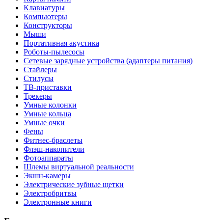
Клавиатуры
Компьютеры
Конструкторы
Мыши
Портативная акустика
Роботы-пылесосы
Сетевые зарядные устройства (адаптеры питания)
Стайлеры
Стилусы
ТВ-приставки
Трекеры
Умные колонки
Умные кольца
Умные очки
Фены
Фитнес-браслеты
Флэш-накопители
Фотоаппараты
Шлемы виртуальной реальности
Экшн-камеры
Электрические зубные щетки
Электробритвы
Электронные книги