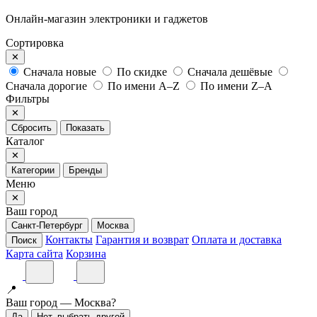
Онлайн-магазин электроники и гаджетов
Сортировка
✕
Сначала новые
По скидке
Сначала дешёвые
Сначала дорогие
По имени A–Z
По имени Z–A
Фильтры
✕
Сбросить
Показать
Каталог
✕
Категории
Бренды
Меню
✕
Ваш город
Санкт-Петербург
Москва
Контакты
Гарантия и возврат
Оплата и доставка
Поиск
Карта сайта
Корзина
📍
Ваш город — Москва?
Да
Нет, выбрать другой