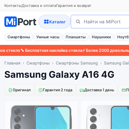
Контакты
Доставка и оплата
Гарантия и возврат
Поиск
Найти
Каталог
Смартфоны
Умные часы
Планшеты
Наушники
Ноутб
текло
🔧 Бесплатная наклейка стекла
⚡ Более 2000 довольных по
Главная
Смартфоны
Смартфоны Samsung
Samsung Gal
Samsung Galaxy A16 4G
Оригинал
Гарантия 2 года
Доставка 1 день
П