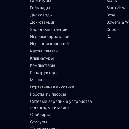
Гарнитуры
Beats
Геймпады
Blackview
Дисководы
Bose
Док-станции
Bowers & Wi
Зарядные станции
Cubot
Игровые приставки
DJI
Игры для консолей
Карты памяти
Клавиатуры
Компьютеры
Конструкторы
Мыши
Портативная акустика
Роботы-пылесосы
Сетевые зарядные устройства
(адаптеры питания)
Стайлеры
Стилусы
ТВ-приставки