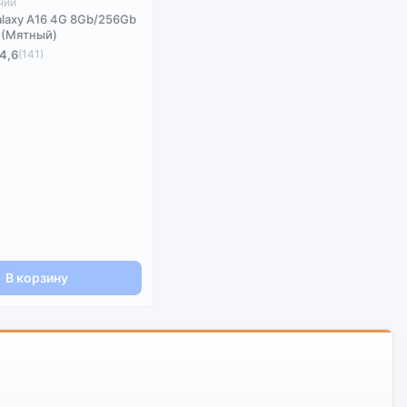
чии
laxy A16 4G 8Gb/256Gb
n (Мятный)
4,6
(141)
В корзину