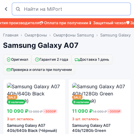
Поиск
Найти
я производителя
💳 Оплата при получении
📱 Защитный чехол
🛡️ Защ
Главная
Смартфоны
Смартфоны Samsung
Samsung Galaxy 
Samsung Galaxy A07
Оригинал
Гарантия 2 года
Доставка 1 день
Проверка и оплата при получении
SALE
SALE
В наличии
В наличии
10 090 ₽
11 090 ₽
13 090 ₽
-3000₽
14 090 ₽
-3000₽
3 шт. осталось
3 шт. осталось
Samsung Galaxy A07
Samsung Galaxy A07
4Gb/64Gb Black (Чёрный)
4Gb/128Gb Green