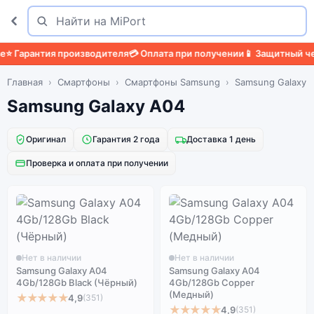
Поиск
Найти
 Гарантия производителя
💳 Оплата при получении
📱 Защитный чехо
Главная
Смартфоны
Смартфоны Samsung
Samsung Galaxy 
Samsung Galaxy A04
Оригинал
Гарантия 2 года
Доставка 1 день
Проверка и оплата при получении
Нет в наличии
Нет в наличии
Samsung Galaxy A04
Samsung Galaxy A04
4Gb/128Gb Black (Чёрный)
4Gb/128Gb Copper
(Медный)
★★★★★
4,9
(351)
★★★★★
4,9
(351)