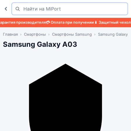
Поиск
Найти
нтия производителя
💳 Оплата при получении
📱 Защитный чехол
🛡️ 
Главная
Смартфоны
Смартфоны Samsung
Samsung Galaxy 
Samsung Galaxy A03