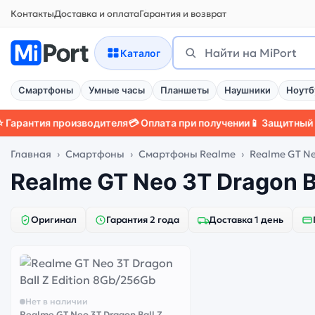
Контакты
Доставка и оплата
Гарантия и возврат
Поиск
Найти
Каталог
Смартфоны
Умные часы
Планшеты
Наушники
Ноутб
рантия производителя
💳 Оплата при получении
📱 Защитный чех
Главная
Смартфоны
Смартфоны Realme
Realme GT Neo
Realme GT Neo 3T Dragon Ba
Оригинал
Гарантия 2 года
Доставка 1 день
Нет в наличии
Realme GT Neo 3T Dragon Ball Z