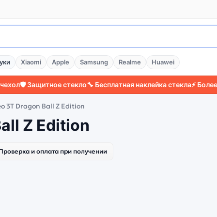
уки
Xiaomi
Apple
Samsung
Realme
Huawei
ол
🛡️ Защитное стекло
🔧 Бесплатная наклейка стекла
⚡ Более 20
 3T Dragon Ball Z Edition
ll Z Edition
Проверка и оплата при получении