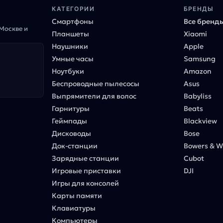
КАТЕГОРИИ
БРЕНДЫ
Смартфоны
Все бренд
 Москве и
Планшеты
Xiaomi
Наушники
Apple
Умные часы
Samsung
Ноутбуки
Amazon
Беспроводные пылесосы
Asus
Выпрямители для волос
Babyliss
Гарнитуры
Beats
Геймпады
Blackview
Дисководы
Bose
Док-станции
Bowers & Wi
Зарядные станции
Cubot
Игровые приставки
DJI
Игры для консолей
Карты памяти
Клавиатуры
Компьютеры