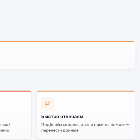
Быстро отвечаем
очка/
Подберём модель, цвет и память, поможем
анию
перенести данные