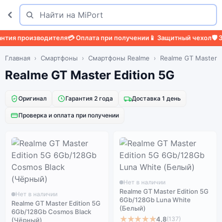
Поиск
Найти
тия производителя
💳 Оплата при получении
📱 Защитный чехол
🛡️ З
Главная
Смартфоны
Смартфоны Realme
Realme GT Master E
Realme GT Master Edition 5G
Оригинал
Гарантия 2 года
Доставка 1 день
Проверка и оплата при получении
Нет в наличии
Realme GT Master Edition 5G
Нет в наличии
6Gb/128Gb Luna White
Realme GT Master Edition 5G
(Белый)
6Gb/128Gb Cosmos Black
★★★★★
4,8
(137)
(Чёрный)