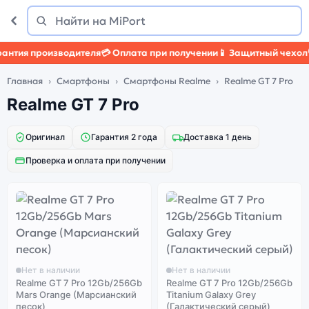
Поиск
Найти
нтия производителя
💳 Оплата при получении
📱 Защитный чехол
🛡
Главная
Смартфоны
Смартфоны Realme
Realme GT 7 Pro
Realme GT 7 Pro
Оригинал
Гарантия 2 года
Доставка 1 день
Проверка и оплата при получении
Нет в наличии
Нет в наличии
Realme GT 7 Pro 12Gb/256Gb
Realme GT 7 Pro 12Gb/256Gb
Mars Orange (Марсианский
Titanium Galaxy Grey
песок)
(Галактический серый)