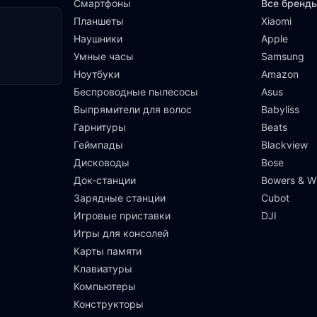
Смартфоны
Все бренд
Планшеты
Xiaomi
Наушники
Apple
Умные часы
Samsung
Ноутбуки
Amazon
Беспроводные пылесосы
Asus
Выпрямители для волос
Babyliss
Гарнитуры
Beats
Геймпады
Blackview
Дисководы
Bose
Док-станции
Bowers & Wi
Зарядные станции
Cubot
Игровые приставки
DJI
Игры для консолей
Карты памяти
Клавиатуры
Компьютеры
Конструкторы