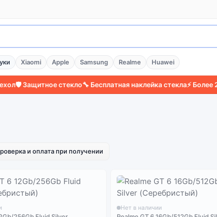
уки
Xiaomi
Apple
Samsung
Realme
Huawei
л
🛡️ Защитное стекло
🔧 Бесплатная наклейка стекла
⚡ Более 200
роверка и оплата при получении
и
Нет в наличии
2Gb/256Gb Fluid Silver
Realme GT 6 16Gb/512Gb Fluid Si