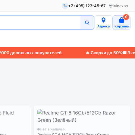
+7 (495) 123-45-67
Москва
0
Адреса
Корзина
0 довольных покупателей
🔥 Скидки до 50%
🚚 Экспре
Нет в наличии
lver
Realme GT 6 16Gb/512Gb Razor Green