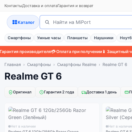
Контакты
Доставка и оплата
Гарантия и возврат
Поиск
Найти
Каталог
Смартфоны
Умные часы
Планшеты
Наушники
Ноутб
антия производителя
💳 Оплата при получении
📱 Защитный чехо
Главная
Смартфоны
Смартфоны Realme
Realme GT 6
Realme GT 6
Оригинал
Гарантия 2 года
Доставка 1 день
П
Нет в наличии
Нет в наличи
Realme GT 6 12Gb/256Gb Razor Green
Realme GT 6 1