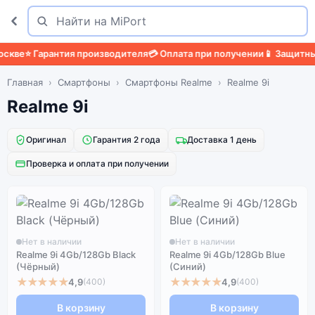
Поиск
Найти
кве
⭐ Гарантия производителя
💳 Оплата при получении
📱 Защитный 
Главная
Смартфоны
Смартфоны Realme
Realme 9i
Realme 9i
Оригинал
Гарантия 2 года
Доставка 1 день
Проверка и оплата при получении
Нет в наличии
Нет в наличии
Realme 9i 4Gb/128Gb Black
Realme 9i 4Gb/128Gb Blue
(Чёрный)
(Синий)
★★★★★
★★★★★
4,9
4,9
(400)
(400)
В корзину
В корзину