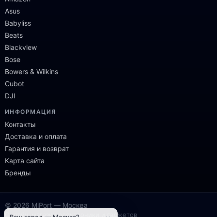
Asus
Babyliss
Beats
Blackview
Bose
Bowers & Wilkins
Cubot
DJI
ИНФОРМАЦИЯ
Контакты
Доставка и оплата
Гарантия и возврат
Карта сайта
Бренды
© 2026 MiPort — Москва
Онлайн-магазин электроники и гаджетов