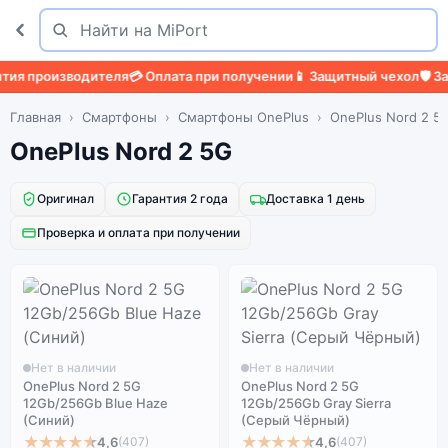
Поиск
Найти
ия производителя
💳 Оплата при получении
📱 Защитный чехол
🛡️ За
Главная
Смартфоны
Смартфоны OnePlus
OnePlus Nord 2 5
OnePlus Nord 2 5G
Оригинал
Гарантия 2 года
Доставка 1 день
Проверка и оплата при получении
Нет в наличии
Нет в наличии
OnePlus Nord 2 5G
OnePlus Nord 2 5G
12Gb/256Gb Blue Haze
12Gb/256Gb Gray Sierra
(Синий)
(Серый Чёрный)
★★★★★
★★★★★
4,6
4,6
(407)
(407)