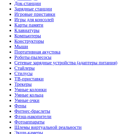
Док-станции
Зарядные станции
Игровые приставки
Игры для консолей
Карты памяти
Клавиатуры
Компьютеры
Конструкторы
Мыши
Портативная акустика
Роботы-пылесосы
Сетевые зарядные устройства (адаптеры питания)
Стайлеры
Стилусы
ТВ-приставки
Трекеры
Умные колонки
Умные кольца
Умные очки
Фены
Фитнес-браслеты
Флэш-накопители
Фотоаппараты
Шлемы виртуальной реальности
Экшн-камеры