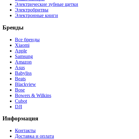
Электрические зубные щетки
Электробритвы
Электронные книги
Бренды
Все бренды
Xiaomi
Apple
Samsung
Amazon
Asus
Babyliss
Beats
Blackview
Bose
Bowers & Wilkins
Cubot
DJI
Информация
Контакты
Доставка и оплата