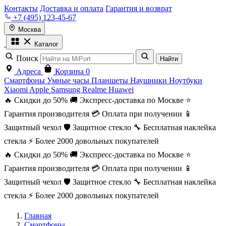
Контакты
Доставка и оплата
Гарантия и возврат
+7 (495) 123-45-67
Москва
Каталог
Поиск
Найти
Адреса
Корзина
0
Смартфоны
Умные часы
Планшеты
Наушники
Ноутбуки
Xiaomi
Apple
Samsung
Realme
Huawei
🔥 Скидки до 50%
🚚 Экспресс-доставка по Москве
⭐
Гарантия производителя
💳 Оплата при получении
📱
Защитный чехол
🛡️ Защитное стекло
🔧 Бесплатная наклейка
стекла
⚡ Более 2000 довольных покупателей
🔥 Скидки до 50%
🚚 Экспресс-доставка по Москве
⭐
Гарантия производителя
💳 Оплата при получении
📱
Защитный чехол
🛡️ Защитное стекло
🔧 Бесплатная наклейка
стекла
⚡ Более 2000 довольных покупателей
Главная
Смартфоны