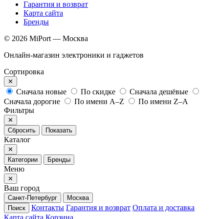
Гарантия и возврат
Карта сайта
Бренды
© 2026 MiPort — Москва
Онлайн-магазин электроники и гаджетов
Сортировка
✕
Сначала новые
По скидке
Сначала дешёвые
Сначала дорогие
По имени A–Z
По имени Z–A
Фильтры
✕
Сбросить
Показать
Каталог
✕
Категории
Бренды
Меню
✕
Ваш город
Санкт-Петербург
Москва
Контакты
Гарантия и возврат
Оплата и доставка
Поиск
Карта сайта
Корзина