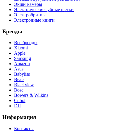
Экшн-камеры
Электрические зубные щетки
Электробритвы
Электронные книги
Бренды
Все бренды
Xiaomi
Apple
Samsung
Amazon
Asus
Babyliss
Beats
Blackview
Bose
Bowers & Wilkins
Cubot
DJI
Информация
Контакты