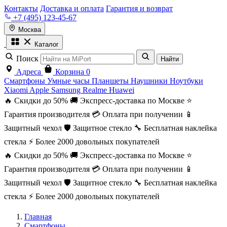
Контакты
Доставка и оплата
Гарантия и возврат
+7 (495) 123-45-67
Москва
Каталог
Поиск
Найти
Адреса
Корзина
0
Смартфоны
Умные часы
Планшеты
Наушники
Ноутбуки
Xiaomi
Apple
Samsung
Realme
Huawei
🔥 Скидки до 50%
🚚 Экспресс-доставка по Москве
⭐
Гарантия производителя
💳 Оплата при получении
📱
Защитный чехол
🛡️ Защитное стекло
🔧 Бесплатная наклейка
стекла
⚡ Более 2000 довольных покупателей
🔥 Скидки до 50%
🚚 Экспресс-доставка по Москве
⭐
Гарантия производителя
💳 Оплата при получении
📱
Защитный чехол
🛡️ Защитное стекло
🔧 Бесплатная наклейка
стекла
⚡ Более 2000 довольных покупателей
Главная
Смартфоны