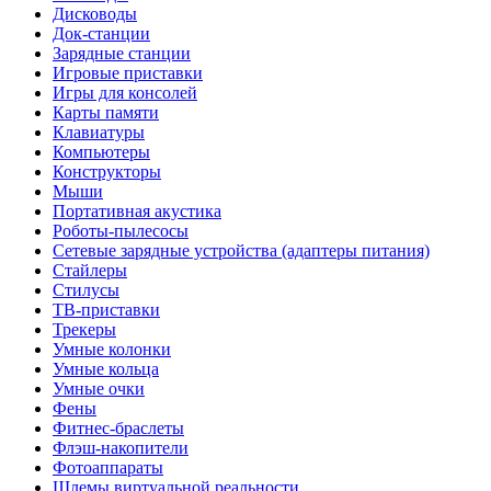
Дисководы
Док-станции
Зарядные станции
Игровые приставки
Игры для консолей
Карты памяти
Клавиатуры
Компьютеры
Конструкторы
Мыши
Портативная акустика
Роботы-пылесосы
Сетевые зарядные устройства (адаптеры питания)
Стайлеры
Стилусы
ТВ-приставки
Трекеры
Умные колонки
Умные кольца
Умные очки
Фены
Фитнес-браслеты
Флэш-накопители
Фотоаппараты
Шлемы виртуальной реальности