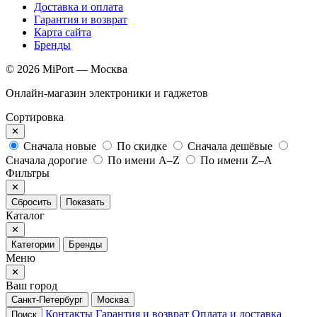
Доставка и оплата
Гарантия и возврат
Карта сайта
Бренды
© 2026 MiPort — Москва
Онлайн-магазин электроники и гаджетов
Сортировка
✕
Сначала новые
По скидке
Сначала дешёвые
Сначала дорогие
По имени A–Z
По имени Z–A
Фильтры
✕
Сбросить
Показать
Каталог
✕
Категории
Бренды
Меню
✕
Ваш город
Санкт-Петербург
Москва
Контакты
Гарантия и возврат
Оплата и доставка
Поиск