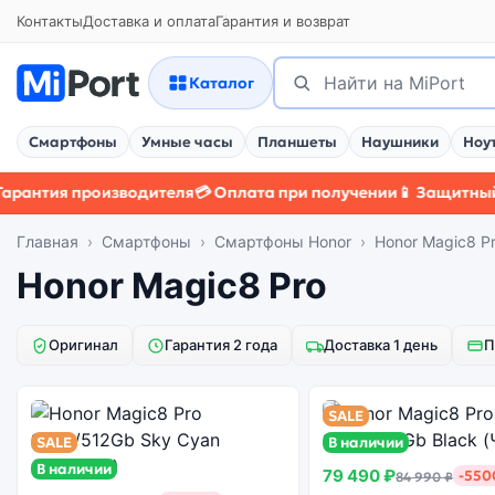
Контакты
Доставка и оплата
Гарантия и возврат
Поиск
Найти
Каталог
Смартфоны
Умные часы
Планшеты
Наушники
Ноу
нтия производителя
💳 Оплата при получении
📱 Защитный чех
Главная
Смартфоны
Смартфоны Honor
Honor Magic8 P
Honor Magic8 Pro
Оригинал
Гарантия 2 года
Доставка 1 день
П
SALE
SALE
В наличии
В наличии
79 490 ₽
-550
84 990 ₽