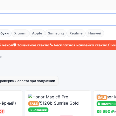
тбуки
Xiaomi
Apple
Samsung
Realme
Huawei
ол
🛡️ Защитное стекло
🔧 Бесплатная наклейка стекла
⚡ Более 
ro
роверка и оплата при получении
SALE
SALE
В наличии
В наличии
85 990 ₽
0₽
9