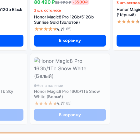
80 490 ₽
-5500₽
85 990 ₽
3 шт. остало
512Gb Black
Honor Magic
2 шт. осталось
(Чёрный)
Honor Magic8 Pro 12Gb/512Gb
★★★★★
Sunrise Gold (Золотой)
★★★★★
4,7
(165)
В корзину
Нет в наличии
1Tb Sky
Honor Magic8 Pro 16Gb/1Tb Snow
White (Белый)
★★★★★
4,7
(165)
В корзину