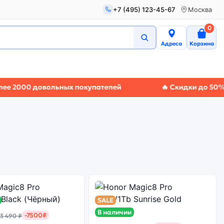
+7 (495) 123-45-67
Москва
0
Адреса
Корзина
2000 довольных покупателей
🔥 Скидки до 50%
🚚 Э
SALE
В наличии
-7500₽
3 490 ₽