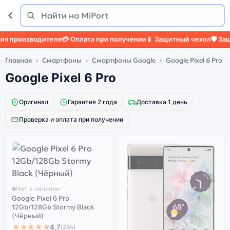
Поиск
Найти
 производителя
💳 Оплата при получении
📱 Защитный чехол
🛡️ Защит
Главная
Смартфоны
Смартфоны Google
Google Pixel 6 Pro
Google Pixel 6 Pro
Оригинал
Гарантия 2 года
Доставка 1 день
Проверка и оплата при получении
Нет в наличии
Google Pixel 6 Pro
12Gb/128Gb Stormy Black
(Чёрный)
★★★★★
4,7
(284)