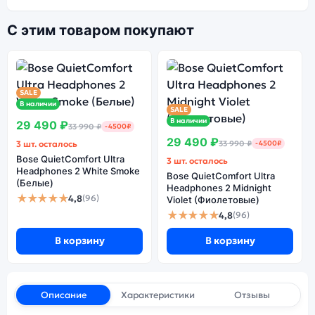
С этим товаром покупают
SALE
В наличии
SALE
В наличии
29 490 ₽
33 990 ₽
-4500₽
29 490 ₽
3 шт. осталось
33 990 ₽
-4500₽
Bose QuietComfort Ultra
3 шт. осталось
Headphones 2 White Smoke
Bose QuietComfort Ultra
(Белые)
Headphones 2 Midnight
★★★★★
4,8
(96)
Violet (Фиолетовые)
★★★★★
4,8
(96)
В корзину
В корзину
Описание
Характеристики
Отзывы