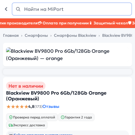
Поиск
Найти
 производителя
💳 Оплата при получении
📱 Защитный чехол
🛡️ За
Главная
Смартфоны
Смартфоны Blackview
Blackview BV980
Нет в наличии
Blackview BV9800 Pro 6Gb/128Gb Orange
(Оранжевый)
★★★★★
Отзывы
4,8
(173)
Проверка перед оплатой
Гарантия 2 года
Экспресс доставка
👀
Сейчас этот товар смотрят
человек