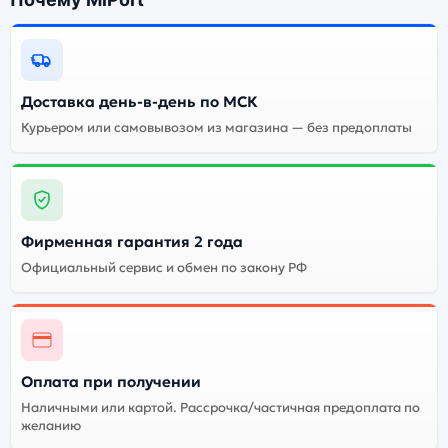
Blackview BV9800 Pro 6Gb/128Gb
Orange (Оранжевый):
Энергоемкий
Процессор
аккумулятор
Доставка день-в-день по МСК
Курьером или самовывозом из магазина — без предоплаты
Качественный экран
Системная оболочка
Огромный выбор
Высокое качество
цветов и моделей
сборки
Стоимость смартфона
Фирменная гарантия 2 года
Blackview BV9800 Pro
6Gb/128Gb Orange
Официальный сервис и обмен по закону РФ
(Оранжевый)
Существует китайская и глобальная версия
смартфона Blackview BV9800 Pro 6Gb/128Gb Orange
Оплата при получении
(Оранжевый). Мы рекомендуем выбирать глобальной
версию — она полностью адаптирована и
Наличными или картой. Рассрочка/частичная предоплата по
желанию
поддерживает все сервисы. Китайская версия может
стоить дешевле, но корректная работа сервисов не