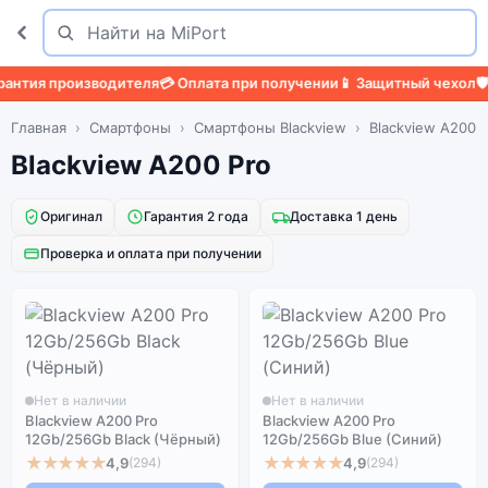
Поиск
Найти
нтия производителя
💳 Оплата при получении
📱 Защитный чехол
🛡️ 
Главная
Смартфоны
Смартфоны Blackview
Blackview A200 
Blackview A200 Pro
Оригинал
Гарантия 2 года
Доставка 1 день
Проверка и оплата при получении
Нет в наличии
Нет в наличии
Blackview A200 Pro
Blackview A200 Pro
12Gb/256Gb Black (Чёрный)
12Gb/256Gb Blue (Синий)
★★★★★
★★★★★
4,9
4,9
(294)
(294)