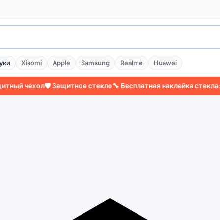
уки
Xiaomi
Apple
Samsung
Realme
Huawei
 чехол
🛡️ Защитное стекло
🔧 Бесплатная наклейка стекла
⚡ Боле