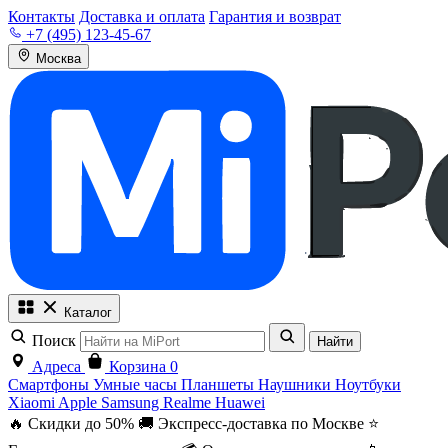
Контакты
Доставка и оплата
Гарантия и возврат
+7 (495) 123-45-67
Москва
Каталог
Поиск
Найти
Адреса
Корзина
0
Смартфоны
Умные часы
Планшеты
Наушники
Ноутбуки
Xiaomi
Apple
Samsung
Realme
Huawei
🔥 Скидки до 50%
🚚 Экспресс-доставка по Москве
⭐