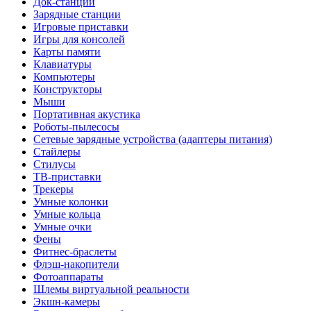
Док-станции
Зарядные станции
Игровые приставки
Игры для консолей
Карты памяти
Клавиатуры
Компьютеры
Конструкторы
Мыши
Портативная акустика
Роботы-пылесосы
Сетевые зарядные устройства (адаптеры питания)
Стайлеры
Стилусы
ТВ-приставки
Трекеры
Умные колонки
Умные кольца
Умные очки
Фены
Фитнес-браслеты
Флэш-накопители
Фотоаппараты
Шлемы виртуальной реальности
Экшн-камеры