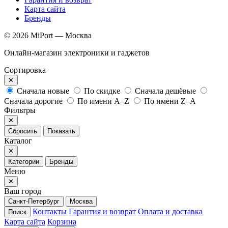
Карта сайта
Бренды
© 2026 MiPort — Москва
Онлайн-магазин электроники и гаджетов
Сортировка
✕
Сначала новые
По скидке
Сначала дешёвые
Сначала дорогие
По имени A–Z
По имени Z–A
Фильтры
✕
Сбросить
Показать
Каталог
✕
Категории
Бренды
Меню
✕
Ваш город
Санкт-Петербург
Москва
Контакты
Гарантия и возврат
Оплата и доставка
Поиск
Карта сайта
Корзина