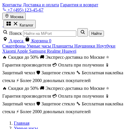
Контакты
Доставка и оплата
Гарантия и возврат
+7 (495) 123-45-67
Москва
Каталог
Поиск
Найти
Адреса
Корзина
0
Смартфоны
Умные часы
Планшеты
Наушники
Ноутбуки
Xiaomi
Apple
Samsung
Realme
Huawei
🔥 Скидки до 50%
🚚 Экспресс-доставка по Москве
⭐
Гарантия производителя
💳 Оплата при получении
📱
Защитный чехол
🛡️ Защитное стекло
🔧 Бесплатная наклейка
стекла
⚡ Более 2000 довольных покупателей
🔥 Скидки до 50%
🚚 Экспресс-доставка по Москве
⭐
Гарантия производителя
💳 Оплата при получении
📱
Защитный чехол
🛡️ Защитное стекло
🔧 Бесплатная наклейка
стекла
⚡ Более 2000 довольных покупателей
Главная
Умные часы