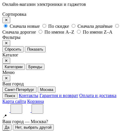
Онлайн-магазин электроники и гаджетов
Сортировка
✕
Сначала новые
По скидке
Сначала дешёвые
Сначала дорогие
По имени A–Z
По имени Z–A
Фильтры
✕
Сбросить
Показать
Каталог
✕
Категории
Бренды
Меню
✕
Ваш город
Санкт-Петербург
Москва
Контакты
Гарантия и возврат
Оплата и доставка
Поиск
Карта сайта
Корзина
📍
Ваш город — Москва?
Да
Нет, выбрать другой