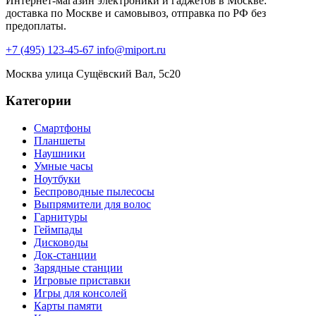
Интернет-магазин электроники и гаджетов в Москве:
доставка по Москве и самовывоз, отправка по РФ без
предоплаты.
+7 (495) 123-45-67
info@miport.ru
Москва
улица Сущёвский Вал, 5с20
Категории
Смартфоны
Планшеты
Наушники
Умные часы
Ноутбуки
Беспроводные пылесосы
Выпрямители для волос
Гарнитуры
Геймпады
Дисководы
Док-станции
Зарядные станции
Игровые приставки
Игры для консолей
Карты памяти