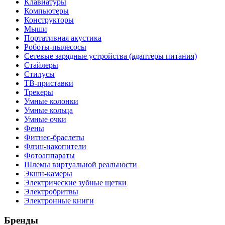
Клавиатуры
Компьютеры
Конструкторы
Мыши
Портативная акустика
Роботы-пылесосы
Сетевые зарядные устройства (адаптеры питания)
Стайлеры
Стилусы
ТВ-приставки
Трекеры
Умные колонки
Умные кольца
Умные очки
Фены
Фитнес-браслеты
Флэш-накопители
Фотоаппараты
Шлемы виртуальной реальности
Экшн-камеры
Электрические зубные щетки
Электробритвы
Электронные книги
Бренды