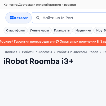
Контакты
Доставка и оплата
Гарантия и возврат
Поиск
Найти
Каталог
Смартфоны
Умные часы
Планшеты
Наушники
Ноутб
⭐ Гарантия производителя
💳 Оплата при получении
📱 Защитный
Главная
Роботы-пылесосы
Роботы-пылесосы iRobot
i
iRobot Roomba i3+