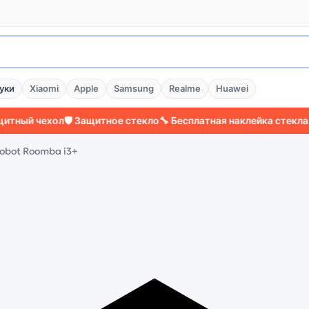
уки
Xiaomi
Apple
Samsung
Realme
Huawei
 чехол
🛡️ Защитное стекло
🔧 Бесплатная наклейка стекла
⚡ Боле
Robot Roomba i3+