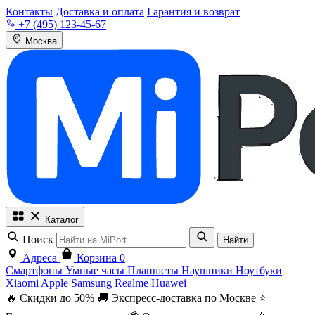
Контакты
Доставка и оплата
Гарантия и возврат
+7 (495) 123-45-67
Москва
Каталог
Поиск
Найти
Адреса
Корзина
0
Смартфоны
Умные часы
Планшеты
Наушники
Ноутбуки
Xiaomi
Apple
Samsung
Realme
Huawei
🔥 Скидки до 50%
🚚 Экспресс-доставка по Москве
⭐